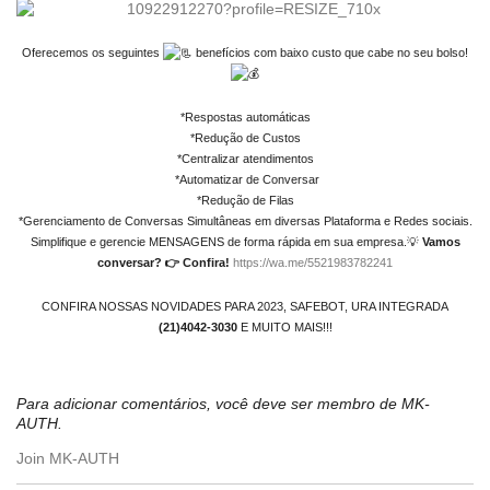
Oferecemos os seguintes
benefícios com baixo custo que cabe no seu bolso!
*Respostas automáticas
*Redução de Custos
*Centralizar atendimentos
*Automatizar de Conversar
*Redução de Filas
*Gerenciamento de Conversas Simultâneas em diversas Plataforma e Redes sociais.
Simplifique e gerencie MENSAGENS de forma rápida em sua empresa.💡
Vamos
conversar? 👉 Confira!
https://wa.me/5521983782241
CONFIRA NOSSAS NOVIDADES PARA 2023, SAFEBOT, URA INTEGRADA
(21)4042-3030
E MUITO MAIS!!!
Para adicionar comentários, você deve ser membro de MK-
AUTH.
Join MK-AUTH