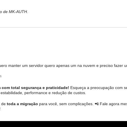
bro de MK-AUTH.
uero manter um servidor quero apenas um na nuvem e preciso fazer u
51
com total segurança e praticidade!
Esqueça a preocupação com ser
 estabilidade, performance e redução de custos.
a de
toda a migração
para você, sem complicações. 📲 Fale agora m
!