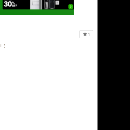
1
IL)