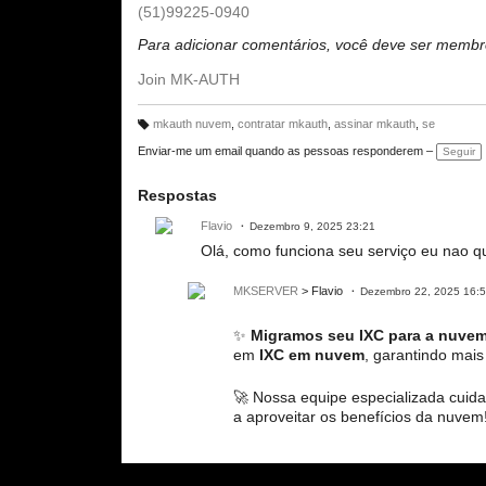
(51)99225-0940
Para adicionar comentários, você deve ser mem
Join MK-AUTH
mkauth nuvem
,
contratar mkauth
,
assinar mkauth
,
se
M
ar
Enviar-me um email quando as pessoas responderem –
Seguir
c
a
ç
õ
Respostas
e
s:
Flavio
Dezembro 9, 2025 23:21
Olá, como funciona seu serviço eu nao q
MKSERVER
> Flavio
Dezembro 22, 2025 16:
✨
Migramos seu IXC para a nuvem 
em
IXC em nuvem
, garantindo mais
🚀 Nossa equipe especializada cuid
a aproveitar os benefícios da nuvem