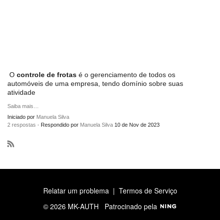
O
controle de frotas
é o gerenciamento de todos os
automóveis de uma empresa, tendo domínio sobre suas
atividade
Saiba mais…
Iniciado por
Manuela Silva
2 respostas
· Respondido por
Manuela Silva
10 de Nov de 2023
R
S
S
Relatar um problema
|
Termos de Serviço
© 2026 MK-AUTH
Patrocinado pela