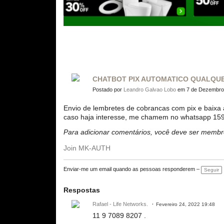
CHATBOT PIX AUTOMATICO QUALQU
Postado por
Leandro Galvao Lobo
em 7 de Dezembro 
Envio de lembretes de cobrancas com pix e baixa 
caso haja interesse, me chamem no whatsapp 1
Para adicionar comentários, você deve ser mem
Join MK-AUTH
Enviar-me um email quando as pessoas responderem –
Seguir
Respostas
Rafael - Life Networks.
Fevereiro 24, 2022 19:48
11 9 7089 8207 .