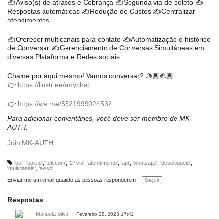
✍️Aviso(s) de atrasos e Cobrança ✍️Segunda via de boleto ✍️
Respostas automáticas ✍️Redução de Custos ✍️Centralizar
atendimentos
✍️Oferecer multicanais para contato ✍️Automatização e histórico
de Conversar ✍️Gerenciamento de Conversas Simultâneas em
diversas Plataforma e Redes sociais.
Chame por aqui mesmo! Vamos conversar? 🫱🏾‍🫲🏽
👉
https://linktr.ee/rmychat
👉
https://wa.me/5521999024532
Para adicionar comentários, você deve ser membro de MK-
AUTH.
Join MK-AUTH
'bot'
,
'boleto'
,
'telecom'
,
'2ª via'
,
'atendimento'
,
'api'
,
'whatsapp'
,
'desbloqueio'
,
M
'multicanais'
,
'aviso'
ar
c
Enviar-me um email quando as pessoas responderem –
Seguir
a
ç
õ
e
Respostas
s:
Manuela Silva
Fevereiro 28, 2023 17:41